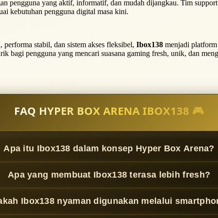
 pengguna yang aktif, informatif, dan mudah dijangkau. Tim suppor
sesuai kebutuhan pengguna digital masa kini.
erforma stabil, dan sistem akses fleksibel,
Ibox138
menjadi platform
narik bagi pengguna yang mencari suasana gaming fresh, unik, dan men
FAQ HYPER BOX ARENA IBOX138 🎮
Apa itu Ibox138 dalam konsep Hyper Box Arena?
aming digital modern yang menghadirkan konsep Hyper Box Aren
Apa yang membuat Ibox138 terasa lebih fresh?
dan pengalaman pengguna yang lebih responsif di berbagai perang
ana gaming yang lebih dinamis melalui antarmuka bersih, naviga
akah Ibox138 nyaman digunakan melalui smartpho
h dipahami tanpa membuat pengguna merasa bingung.