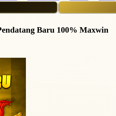
 Pendatang Baru 100% Maxwin