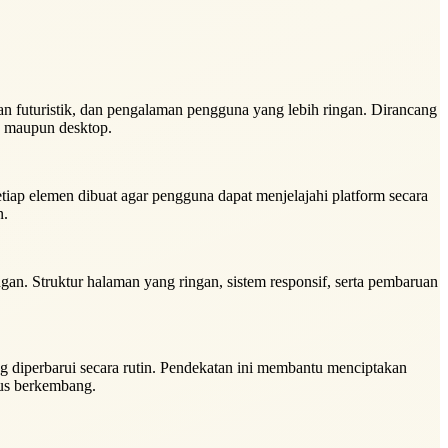
an futuristik, dan pengalaman pengguna yang lebih ringan. Dirancang
e maupun desktop.
iap elemen dibuat agar pengguna dapat menjelajahi platform secara
n.
gan. Struktur halaman yang ringan, sistem responsif, serta pembaruan
 diperbarui secara rutin. Pendekatan ini membantu menciptakan
rus berkembang.