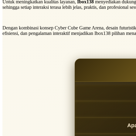
Untuk meningkatkan kualitas layanan,
Ibox138
menyediakan dukungan
sehingga setiap interaksi terasa lebih jelas, praktis, dan profesional 
Dengan kombinasi konsep Cyber Cube Game Arena, desain futuristik, p
efisiensi, dan pengalaman interaktif menjadikan Ibox138 pilihan me
Ibox138
adalah platform g
futuristik, akses ringan, 
Ibox138 menghadirkan suas
Ap
struktur fitur yang muda