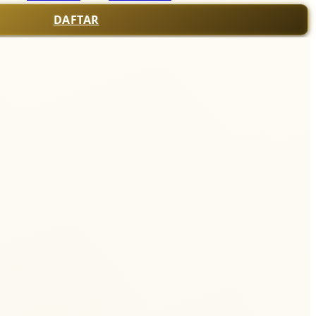
DAFTAR